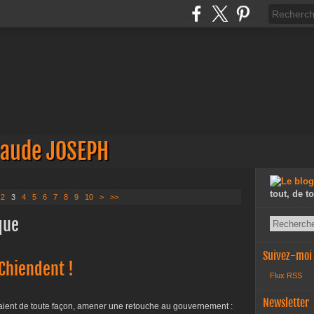
laude JOSEPH
tout, de t
2
3
4
5
6
7
8
9
10
>
>>
que
Suivez-moi
Chiendent !
Flux RSS
Newsletter
ient de toute façon, amener une retouche au gouvernement :