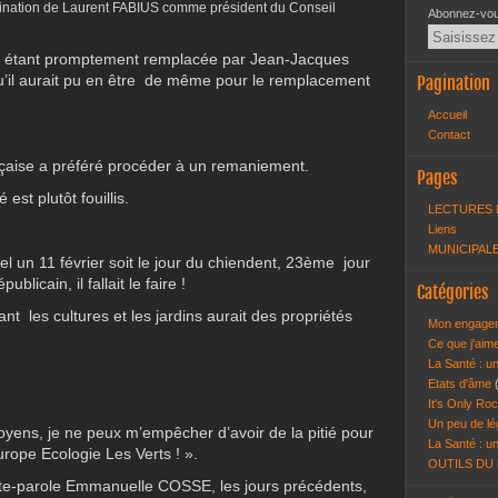
ination de Laurent FABIUS comme président du Conseil
Abonnez-vous
e étant promptement remplacée par Jean-Jacques
il aurait pu en être de même pour le remplacement
Pagination
Accueil
Contact
çaise a préféré procéder à un remaniement.
Pages
est plutôt fouillis.
LECTURES 
Liens
MUNICIPALE
 un 11 février soit le jour du chiendent, 23
ème
jour
licain, il fallait le faire !
Catégories
nt les cultures et les jardins aurait des propriétés
Mon engagem
Ce que j'aim
La Santé : un
Etats d'âme
It's Only Roc
Un peu de lé
ens, je ne peux m’empêcher d’avoir de la pitié pour
La Santé : un
Europe Ecologie Les Verts ! ».
OUTILS DU
te-parole Emmanuelle COSSE, les jours précédents,