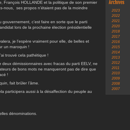
Archives
que, François HOLLANDE et la politique de son premier
s-nous, ses propos n’étaient pas de la moindre
2023
2022
2021
gouvernement, c’est faire en sorte que le parti
2020
ndidat lors de la prochaine élection présidentielle
2018
2017
ra, je l’espère vraiment pour elle, de belles et
2016
ur un maroquin !
2015
2014
j’ai trouvé cela pathétique !
2013
2012
e deux démissionnaires avec fracas du parti EELV, ne
2011
ateurs de bons mots ne manqueront pas de dire que
2010
acé !
2009
uin, fait brûler l’âme.
2008
2007
la participera aussi à la désaffection du peuple au
velles dénominations.