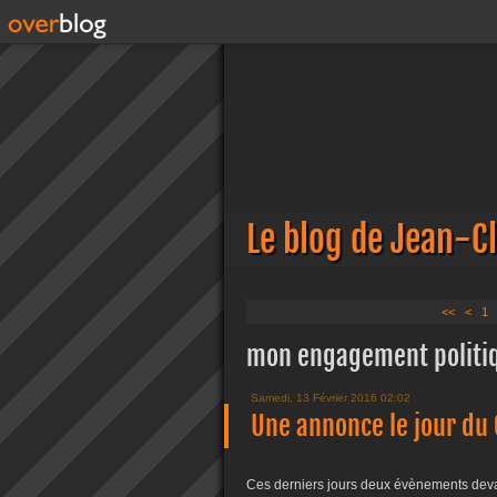
Le blog de Jean-C
<<
<
1
mon engagement politi
Samedi, 13 Février 2016 02:02
Une annonce le jour du 
Ces derniers jours deux évènements deva