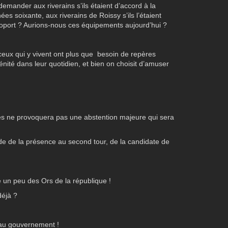
demander aux riverains s’ils étaient d’accord à la
s soixante, aux riverains de Roissy s’ils l’étaient
oport ? Aurions-nous ces équipements aujourd’hui ?
 ceux qui y vivent ont plus que besoin de repères
rénité dans leur quotidien, et bien on choisit d’amuser
es ne provoquera pas une abstention majeure qui sera
ude de la présence au second tour, de la candidate de
 un peu des Ors de la république !
déjà ?
eau gouvernement !