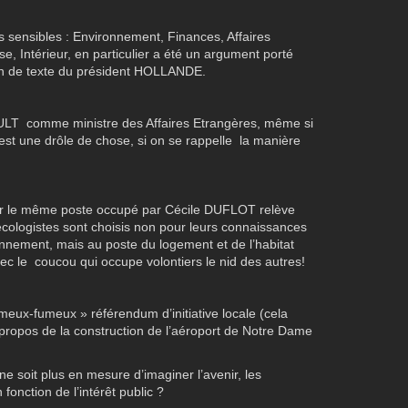
es sensibles : Environnement, Finances, Affaires
e, Intérieur, en particulier a été un argument porté
on de texte du président HOLLANDE.
LT comme ministre des Affaires Etrangères, même si
 est une drôle de chose, si on se rappelle la manière
 le même poste occupé par Cécile DUFLOT relève
écologistes sont choisis non pour leurs connaissances
onnement, mais au poste du logement et de l’habitat
avec le coucou qui occupe volontiers le nid des autres!
eux-fumeux » référendum d’initiative locale (cela
à propos de la construction de l’aéroport de Notre Dame
ne soit plus en mesure d’imaginer l’avenir, les
fonction de l’intérêt public ?