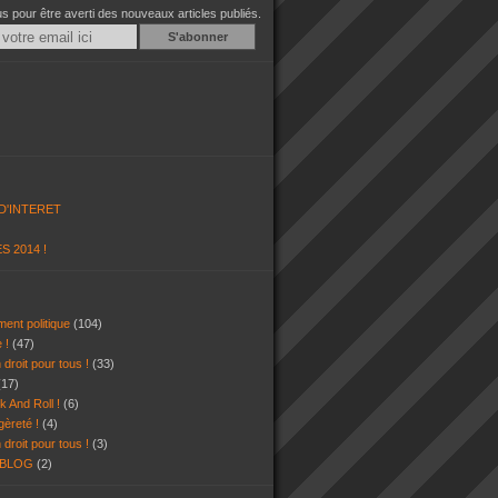
 pour être averti des nouveaux articles publiés.
Email
D'INTERET
S 2014 !
ent politique
(104)
e !
(47)
 droit pour tous !
(33)
(17)
k And Roll !
(6)
gèreté !
(4)
 droit pour tous !
(3)
 BLOG
(2)