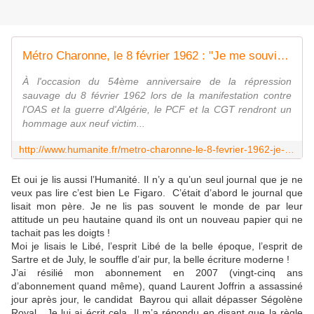
Métro Charonne, le 8 février 1962 : "Je me souviens..."
À l'occasion du 54ème anniversaire de la répression
sauvage du 8 février 1962 lors de la manifestation contre
l'OAS et la guerre d'Algérie, le PCF et la CGT rendront un
hommage aux neuf victim...
http://www.humanite.fr/metro-charonne-le-8-fevrier-1962-je-me-souviens-598216
Et oui je lis aussi l’Humanité. Il n’y a qu’un seul journal que je ne
veux pas lire c’est bien Le Figaro. C’était d’abord le journal que
lisait mon père. Je ne lis pas souvent le monde de par leur
attitude un peu hautaine quand ils ont un nouveau papier qui ne
tachait pas les doigts !
Moi je lisais le Libé, l’esprit Libé de la belle époque, l’esprit de
Sartre et de July, le souffle d’air pur, la belle écriture moderne !
J’ai résilié mon abonnement en 2007 (vingt-cinq ans
d’abonnement quand même), quand Laurent Joffrin a assassiné
jour après jour, le candidat Bayrou qui allait dépasser Ségolène
Royal. Je lui ai écrit cela. Il m’a répondu en disant que la règle