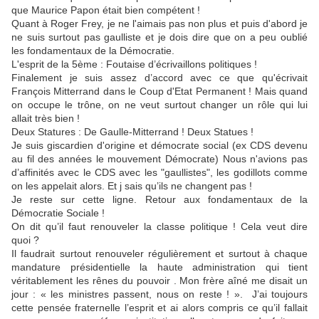
que Maurice Papon était bien compétent !
Quant à Roger Frey, je ne l'aimais pas non plus et puis d'abord je
ne suis surtout pas gaulliste et je dois dire que on a peu oublié
les fondamentaux de la Démocratie.
L'esprit de la 5ème : Foutaise d’écrivaillons politiques !
Finalement je suis assez d’accord avec ce que qu'écrivait
François Mitterrand dans le Coup d'Etat Permanent ! Mais quand
on occupe le trône, on ne veut surtout changer un rôle qui lui
allait très bien !
Deux Statures : De Gaulle-Mitterrand ! Deux Statues !
Je suis giscardien d'origine et démocrate social (ex CDS devenu
au fil des années le mouvement Démocrate) Nous n'avions pas
d’affinités avec le CDS avec les "gaullistes", les godillots comme
on les appelait alors. Et j sais qu’ils ne changent pas !
Je reste sur cette ligne. Retour aux fondamentaux de la
Démocratie Sociale !
On dit qu’il faut renouveler la classe politique ! Cela veut dire
quoi ?
Il faudrait surtout renouveler régulièrement et surtout à chaque
mandature présidentielle la haute administration qui tient
véritablement les rênes du pouvoir . Mon frère aîné me disait un
jour : « les ministres passent, nous on reste ! ». J’ai toujours
cette pensée fraternelle l’esprit et ai alors compris ce qu’il fallait