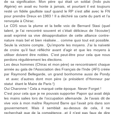
de sa signification. Mon père qui était un soldat (Indo puis
Algérie) en avait eu honte à jamais, et pourtant il est toujours
resté un fidèle gaulliste sauf quand le RP s’est allié avec le FN
pour prendre Dreux en 1983 ! Il a déchiré sa carte du parti et l’a
renvoyée à Chirac.
Le CDS sous la plume et la belle voix de Bernard Stasi (quel
talent, je l’ai rencontré souvent et c’était délicieux de l’écouter)
avait exprimé sa vive désapprobation de cette alliance contre-
nature mais bel et bien réalisée… comme quoi tout est possible.
Seule la victoire compte.. Qu’importe les moyens. J’ai la naïveté
de croire qu’il faut réfléchir avant d’agir et que les moyens à
utiliser doivent être nobles. C’est peut-être pour cela que nous
perdons régulièrement les élections.
Les deux hommes (Chirac et mon père) se rencontraient chaque
année au gala de l’Association des Français de l’Inde (AFI) créée
par Raymond Bellegarde, un grand bonhomme aussi de Pondy
et avec d’autres dont mon père (e président d’Honneur par
statut étant le Maire de Paris !)
Oui Charonne ! Cela a marqué cette époque. Never Forget !
C'est pour cela que je ne pouvais supporter Papon qui avait déjà
les mains salies lors de l’occupation allemande. Je l'avais dit de
vive voix à mon maître Raymond Barre qui l'avait pris dans son
gouvernement. Mais il semblait au-dessus de cela, il ne
recherchait que de la compétence...et il n'est pas faux de dire