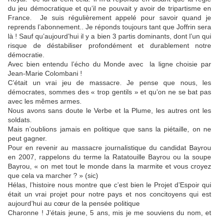
du jeu démocratique et qu’il ne pouvait y avoir de tripartisme en
France. Je suis régulièrement appelé pour savoir quand je
reprends l’abonnement.. Je réponds toujours tant que Joffrin sera
là ! Sauf qu’aujourd’hui il y a bien 3 partis dominants, dont l’un qui
risque de déstabiliser profondément et durablement notre
démocratie.
Avec bien entendu l’écho du Monde avec la ligne choisie par
Jean-Marie Colombani !
C’était un vrai jeu de massacre. Je pense que nous, les
démocrates, sommes des « trop gentils » et qu’on ne se bat pas
avec les mêmes armes.
Nous avons sans doute le Verbe et la Plume, les autres ont les
soldats.
Mais n’oublions jamais en politique que sans la piétaille, on ne
peut gagner.
Pour en revenir au massacre journalistique du candidat Bayrou
en 2007, rappelons du terme la Ratatouille Bayrou ou la soupe
Bayrou, « on met tout le monde dans la marmite et vous croyez
que cela va marcher ? » (sic)
Hélas, l’histoire nous montre que c’est bien le Projet d’Espoir qui
était un vrai projet pour notre pays et nos concitoyens qui est
aujourd’hui au cœur de la pensée politique
Charonne ! J’étais jeune, 5 ans, mis je me souviens du nom, et