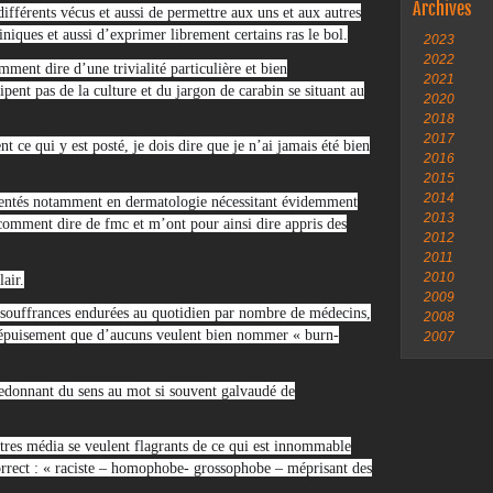
Archives
ifférents vécus et aussi de permettre aux uns et aux autres
iniques et aussi d’exprimer librement certains ras le bol.
2023
2022
ment dire d’une trivialité particulière et bien
2021
pent pas de la culture et du jargon de carabin se situant au
2020
2018
2017
ce qui y est posté, je dois dire que je n’ai jamais été bien
2016
2015
2014
résentés notamment en dermatologie nécessitant évidemment
2013
 comment dire de fmc et m’ont pour ainsi dire appris des
2012
2011
2010
air.
2009
es souffrances endurées au quotidien par nombre de médecins,
2008
un épuisement que d’aucuns veulent bien nommer « burn-
2007
 redonnant du sens au mot si souvent galvaudé de
utres média se veulent flagrants de ce qui est innommable
orrect : « raciste – homophobe- grossophobe – méprisant des