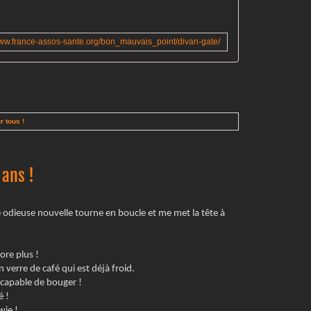
'
a
g
www.france-assos-sante.org/bon_mauvais_point/divan-gate/
i
t
d
'
u
n
r tous !
e
a
t
 ans !
t
e
i
 odieuse nouvelle tourne en boucle et me met la tête à
n
t
e
ore plus !
g
 verre de café qui est déjà froid.
r
ncapable de bouger !
a
é !
v
wie !
i