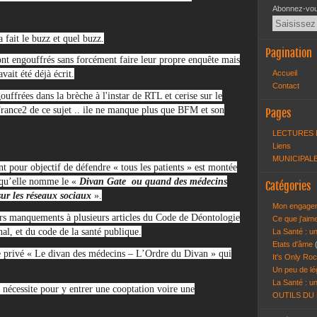
Abonnez-vous
 fait le buzz et quel buzz.
Pagination
sont engouffrés sans forcément faire leur propre enquête mais
Accueil
vait été déjà écrit.
Contact
uffrées dans la brèche à l'instar de RTL et cerise sur le
France2 de ce sujet .. ile ne manque plus que BFM et son
Pages
LECTURES 
Liens
MUNICIPALE
t pour objectif de défendre « tous les patients » est montée
 qu’elle nomme le «
Divan Gate ou quand des médecins
Catégories
sur les réseaux sociaux
».
Mon engagem
eurs manquements à plusieurs articles du Code de Déontologie
Ce que j'aim
al, et du code de la santé publique.
La Santé : un
Etats d'âme
privé « Le divan des médecins – L’Ordre du Divan » qui
It's Only Roc
Un peu de lé
La Santé : un
t nécessite pour y entrer une cooptation voire une
OUTILS DU