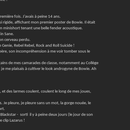
s
s
emière fois. J’avais à peine 14 ans.
i
 si rigide, affichant mon premier poster de Bowie. Il était
m
n minishort tenant une belle fender acoustique.
e
din Sane.
a
on cerveau perdu.
u
n Genie, Rebel Rebel, Rock and Roll Suicide !
x
 père, son incompréhension à me voir tomber sous le
d
r
ertains de mes camarades de classe, notamment au Collège
o
t je me plaisais à cultiver le look androgyne de Bowie. Ah
i
t
s
f
e, et des larmes coulent, coulent le long de mes joues,
o
n
s. Je pleure, je pleure sans un mot, la gorge nouée, le
d
rt.
a
Blackstar - sorti il y à peine deux jours (le jour de son
m
e clip Lazarus !
e
n