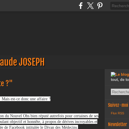
laude JOSEPH
tout, de t
te ?"
 Mais est-ce donc une affaire ?
Suivez-moi
Flux RSS
eton du Nouvel Obs bien réputé autrefois pour certaines de ses
oulant objectif et honnête, à propos de dérives incroyables et
Newsletter
ée de Facebook intitulée le Divan des Médecins.