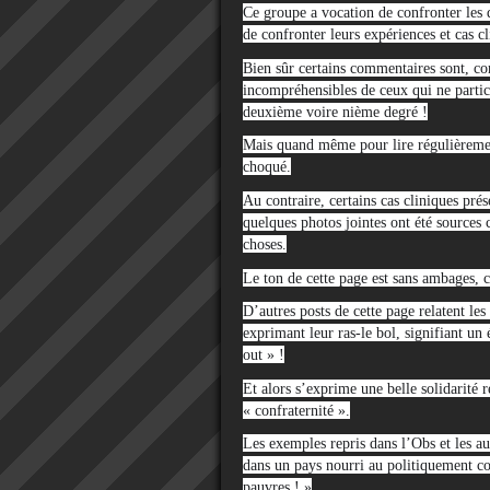
Ce groupe a vocation de confronter les d
de confronter leurs expériences et cas cl
Bien sûr certains commentaires sont, com
incompréhensibles de ceux qui ne partici
deuxième voire nième degré !
Mais quand même pour lire régulièrement 
choqué.
Au contraire, certains cas cliniques p
quelques photos jointes ont été sources
choses.
Le ton de cette page est sans ambages, cl
D’autres posts de cette page relatent l
exprimant leur ras-le bol, signifiant 
out » !
Et alors s’exprime une belle solidarité
« confraternité ».
Les exemples repris dans l’Obs et les a
dans un pays nourri au politiquement c
pauvres ! »