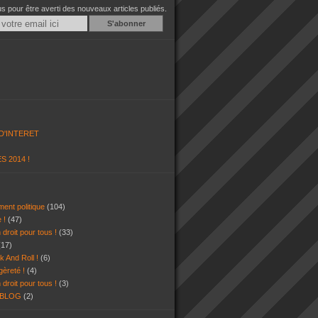
 pour être averti des nouveaux articles publiés.
Email
D'INTERET
S 2014 !
ent politique
(104)
e !
(47)
 droit pour tous !
(33)
(17)
k And Roll !
(6)
gèreté !
(4)
 droit pour tous !
(3)
 BLOG
(2)