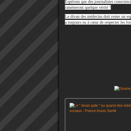
Espérons que des journalistes conscienci
ramèneront quelque vérité !
Le divan des médecins doit rester un esp
a toujours eu à cœur de respecter les f