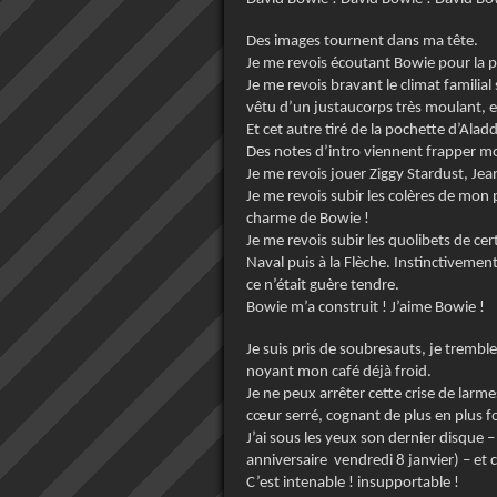
Des images tournent dans ma tête.
Je me revois écoutant Bowie pour la pr
Je me revois bravant le climat familial
vêtu d’un justaucorps très moulant, e
Et cet autre tiré de la pochette d’Alad
Des notes d’intro viennent frapper m
Je me revois jouer Ziggy Stardust, Jea
Je me revois subir les colères de mon
charme de Bowie !
Je me revois subir les quolibets de c
Naval puis à la Flèche. Instinctivemen
ce n’était guère tendre.
Bowie m’a construit ! J’aime Bowie !
Je suis pris de soubresauts, je trembl
noyant mon café déjà froid.
Je ne peux arrêter cette crise de larme
cœur serré, cognant de plus en plus fo
J’ai sous les yeux son dernier disque – 
anniversaire vendredi 8 janvier) – et c
C’est intenable ! insupportable !