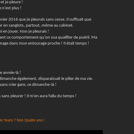
 et je pleure !
t
 n’est plus !
a
u
ier 2016 que je pleurais sans cesse. Il suffisait que
x
er en sanglots, partout, même au cabinet.
d
ni en jouer. Non je pleurais !
e
ant ce comportement qu’on osa qualifier de puéril. Ma
s
 ménage dans mon entourage proche ! Il était temps !
p
a
t
i
e
te année-là !
n
dimanche également, disparaissait le pilier de ma vie.
t
e sans crier gare, ce dimanche-là !
s
.
 sans pleurer ! Il m’en aura fallu du temps !
S
u
r
F
a
c