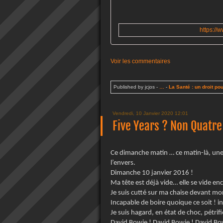
https://
Voir les commentaires
Published by jcjos
-
…
-
La Santé : un droit pou
Vendredi, 10 Janvier 2020 12:01
Five Years ? Non Quatre
Ce dimanche matin … ce matin-là, une
l’envers.
Dimanche 10 janvier 2016 !
Ma tête est déjà vide… elle se vide enc
Je suis cutté sur ma chaise devant mon
Incapable de boire quoique ce soit ! i
Je suis hagard, en état de choc, pétrifi
David Bowie ! David Bowie ! David Bo