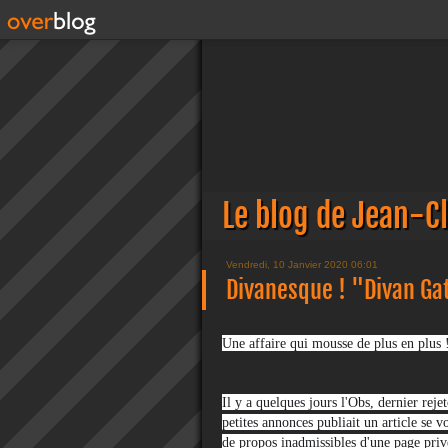
Le blog de Jean-C
Vendredi, 10 Janvier 2020 06:01
Divanesque ! "Divan Ga
Une affaire qui mousse de plus en plus !
Il y a quelques jours l'Obs, dernier rej
petites annonces publiait un article se v
de propos inadmissibles d'une page priv