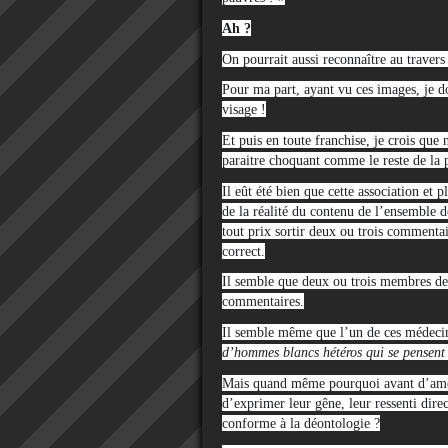
Ah ?
On pourrait aussi reconnaître au travers 
Pour ma part, ayant vu ces images, je doi
visage !
Et puis en toute franchise, je crois que
paraitre choquant comme le reste de la 
Il eût été bien que cette association et
de la réalité du contenu de l’ensemble 
tout prix sortir deux ou trois commenta
correct.
Il semble que deux ou trois membres de
commentaires.
Il semble même que l’un de ces médecins
d’hommes blancs hétéros qui se pensent 
Mais quand même pourquoi avant d’ameut
d’exprimer leur gêne, leur ressenti dire
conforme à la déontologie ?