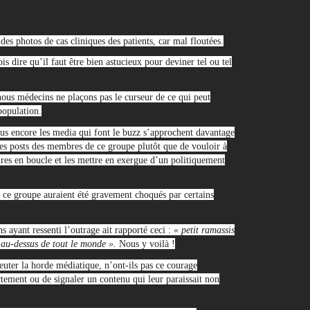
des photos de cas cliniques des patients, car mal floutées.
s dire qu’il faut être bien astucieux pour deviner tel ou tel
 nous médecins ne plaçons pas le curseur de ce qui peut
population.
 plus encore les media qui font le buzz s’approchent davantage
des posts des membres de ce groupe plutôt que de vouloir à
ires en boucle et les mettre en exergue d’un politiquement
 ce groupe auraient été gravement choqués par certains
 ayant ressenti l’outrage ait rapporté ceci :
« petit ramassis
au-dessus de tout le monde ».
Nous y voilà !
er la horde médiatique, n’ont-ils pas ce courage
ctement ou de signaler un contenu qui leur paraissait non