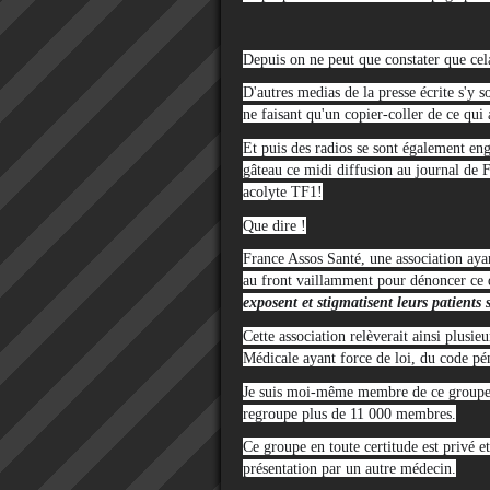
Depuis on ne peut que constater que cela
D'autres medias de la presse écrite s'y 
ne faisant qu'un copier-coller de ce qui a
Et puis des radios se sont également engo
gâteau ce midi diffusion au journal de 
acolyte TF1!
Que dire !
France Assos Santé, une association ayan
au front vaillamment pour dénoncer ce
exposent et stigmatisent leurs patients 
Cette association relèverait ainsi plusi
Médicale ayant force de loi, du code pén
Je suis moi-même membre de ce groupe 
regroupe plus de 11 000 membres.
Ce groupe en toute certitude est privé e
présentation par un autre médecin.