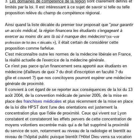
3.
Les domaines de compétence de la région
sont clairement définis et
limités par la loi. Il est intéressant à ce sujet de savoir si telle ou telle
proposition relève du champ de compétence régional.
Ainsi quand la liste décalée du premier tour proposait que "
pour garantir
un accès médical, la région financera les étudiants s'engageant à
exercer au moins dix ans là où il manque des médecins
"(sic–voir
), il était certain de considérer cette
profession de foi des « décalés »
proposition comme farfelue.
C'est méconnaître outre les normes de la médecine libérale en France,
la réalité actuelle de l'exercice de la médecine générale.
Ce n'est pas parce qu'un financement sera apporté aux étudiants en
médecine (d'ailleurs de quoi ? du droit d'inscription en faculté ? du
gîte et couvert ?) que nos concitoyens pourront espérer une médecine
générale de proximité.
Il convient à cet égard de se reporter aux conséquences de la loi du 13
août 2004, de la convention médicale de janvier 2005, de la mise en
place des
franchises médicales
et plus récemment de la mise en place
de la loi dite HPST dont l'une des orientations est justement la
concentration plus que l'idée de proximité. Ceux qui vivent sur Lyon
constatent et constateront les effets pervers de cette concentration de
moyens volontiers excentrée mais qui a de fait supprimé la proximité
du service de soin, notamment au niveau de la radiologie et bientôt au
niveau de l’hôpital public puisque bientôt l’Hôtel Dieu verra sa vocation