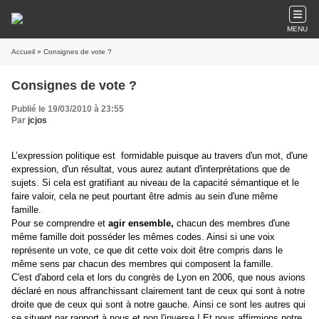
MENU
Accueil
» Consignes de vote ?
Consignes de vote ?
Publié le 19/03/2010 à 23:55
Par
jcjos
L’expression politique est formidable puisque au travers d'un mot, d'une
expression, d'un résultat, vous aurez autant d'interprétations que de
sujets. Si cela est gratifiant au niveau de la capacité sémantique et le
faire valoir, cela ne peut pourtant être admis au sein d'une même
famille.
Pour se comprendre et
agir ensemble,
chacun des membres d'une
même famille doit posséder les mêmes codes. Ainsi si une voix
représente un vote, ce que dit cette voix doit être compris dans le
même sens par chacun des membres qui composent la famille.
C'est d'abord cela et lors du congrès de Lyon en 2006, que nous avions
déclaré en nous affranchissant clairement tant de ceux qui sont à notre
droite que de ceux qui sont à notre gauche.
Ainsi ce sont les autres qui
se situent par rapport à nous et non l'inverse ! Et nous affirmions notre