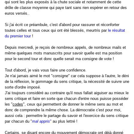
qui sont les plus exposés à la chute sociale et notamment de cette
drôle de classe moyenne qui paye tant sans rien espérer en retour des
euros versés..
Si j'ai écrit ce préambule, c'est d'abord pour rassurer et réconforter
toutes celles et tous ceux qui ont été blessés, meurtris par
le résultat
du premier tour
!
Depuis mercredi, je reçois de nombreux appels, de nombreux mails et
même quelques mots manuscrits pour savoir quelle est ma position
pour le second tour et donc quelle serait ma consigne de vote !
Tout d'abord, je vais vous faire une confidence.
Je n'ai jamais aimé le mot "c
onsigne
" car cela suppose à l'autre, le déni
de la réflexion, le gommage du sens critique, la nécessité de suivre une
sorte d'ordre imposé.
J'ai toujours considéré au contraire qu'il nous fallait aiguiser au mieux le
sens critique et faire en sorte que chacun d'entre nous puisse posséder
les "
codes
", ceux qui permettent de donner le même sens au mot et
donc de comprendre la même chose. La démocratie c'est pour moi,
aussi cela : permettre le partage du savoir et l'exercice du sens critique
par chacun du "
mal appris
"
au plus lettré !
Certains, se disant encore du mouvement démocrate ont déjà donné