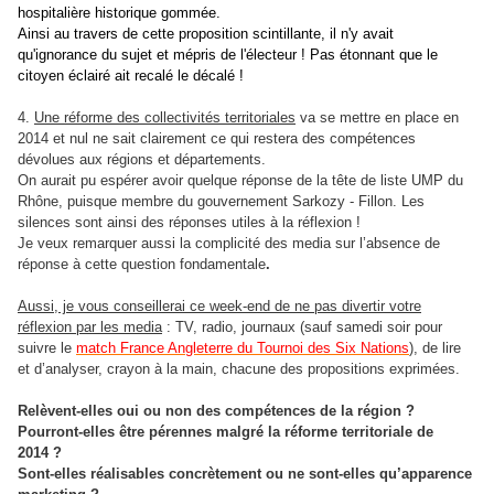
hospitalière historique gommée.
Ainsi au travers de cette proposition scintillante, il n'y avait
qu'ignorance du sujet et mépris de l'électeur ! Pas étonnant que le
citoyen éclairé ait recalé le décalé !
4.
Une réforme des collectivités territoriales
va se mettre en place en
2014 et nul ne sait clairement ce qui restera des compétences
dévolues aux régions et départements.
On aurait pu espérer avoir quelque réponse de la tête de liste UMP du
Rhône, puisque membre du gouvernement Sarkozy - Fillon. Les
silences sont ainsi des réponses utiles à la réflexion !
Je veux remarquer aussi la complicité des media sur l’absence de
réponse à cette question fondamentale
.
Aussi, je vous conseillerai ce week-end de ne pas divertir votre
réflexion par les media
: TV, radio, journaux (sauf samedi soir pour
suivre le
match France Angleterre du Tournoi des Six Nations
), de lire
et d’analyser, crayon à la main, chacune des propositions exprimées.
Relèvent-elles oui ou non des compétences de la région ?
Pourront-elles être pérennes malgré la réforme territoriale de
2014 ?
Sont-elles réalisables concrètement ou ne sont-elles qu’apparence