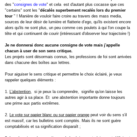
des "
consignes de vote
" et cela est d'autant plus cocasse que ces
"certains" sont les "
décalés superbement recalés lors du premier
tour
" ! Manière de vouloir faire croire au travers des mass media,
sources de leur désir de lumière et flatterie d’ego, qu'ils existent encore
alors qu'ils ne sont plus, un peu comme ces poulets à qui l'on coupe la
tête et qui continuent de courir (intéressant d'observer leur trajectoire !)
Je ne donnerai donc aucune consigne de vote mais j'appelle
chacun à user de son sens critique.
Les projets sont désormais connus, les professions de foi sont arrivées
dans chacune des boîtes aux lettres.
Pour aiguiser le sens critique et permettre le choix éclairé, je veux
rappeler quelques éléments :
1.
L'abstention
,
si je peux la comprendre,
signifie qu'on laisse les
autres agir à sa place. Et
une abstention importante donne toujours
une prime aux partis extrêmes.
2.
Le vote sur papier blanc ou sur papier orange
peut voir du sens s'il
est massif, car les bulletins sont comptés. Mais ils ne sont guère
comptabilisés et sa signification disparaît ;