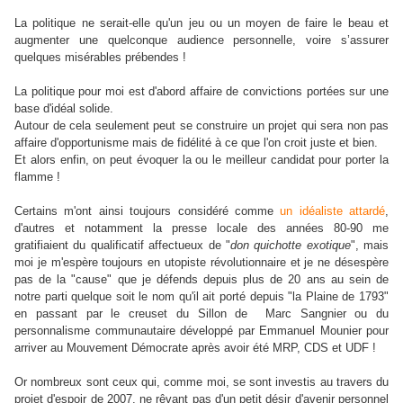
La politique ne serait-elle qu'un jeu ou un moyen de faire le beau et
augmenter une quelconque audience personnelle, voire s’assurer
quelques misérables prébendes !
La politique pour moi est d'abord affaire de convictions portées sur une
base d'idéal solide.
Autour de cela seulement peut se construire un projet qui sera non pas
affaire d'opportunisme mais de fidélité à ce que l'on croit juste et bien.
Et alors enfin, on peut évoquer la ou le meilleur candidat pour porter la
flamme !
Certains m'ont ainsi toujours considéré comme
un idéaliste attardé
,
d'autres et notamment la presse locale des années 80-90 me
gratifiaient du qualificatif affectueux de "
don quichotte exotique
", mais
moi je m'espère toujours en utopiste révolutionnaire et je ne désespère
pas de la "cause" que je défends depuis plus de 20 ans au sein de
notre parti quelque soit le nom qu'il ait porté depuis "la Plaine de 1793"
en passant par le creuset du Sillon de Marc Sangnier ou du
personnalisme communautaire développé par Emmanuel Mounier pour
arriver au Mouvement Démocrate après avoir été MRP, CDS et UDF !
Or nombreux sont ceux qui, comme moi, se sont investis au travers du
projet d'espoir de 2007, ne rêvant pas d'un petit désir d'avenir personnel