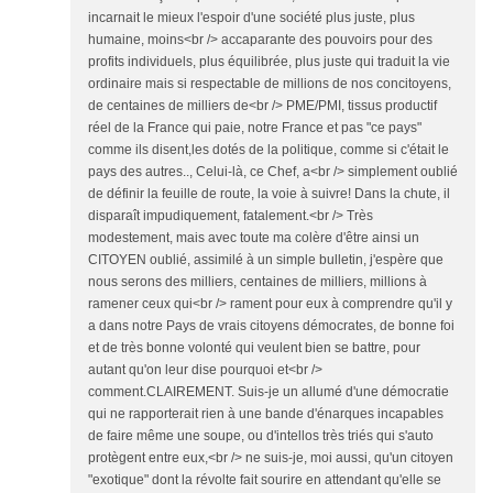
incarnait le mieux l'espoir d'une société plus juste, plus
humaine, moins<br /> accaparante des pouvoirs pour des
profits individuels, plus équilibrée, plus juste qui traduit la vie
ordinaire mais si respectable de millions de nos concitoyens,
de centaines de milliers de<br /> PME/PMI, tissus productif
réel de la France qui paie, notre France et pas "ce pays"
comme ils disent,les dotés de la politique, comme si c'était le
pays des autres.., Celui-là, ce Chef, a<br /> simplement oublié
de définir la feuille de route, la voie à suivre! Dans la chute, il
disparaît impudiquement, fatalement.<br /> Très
modestement, mais avec toute ma colère d'être ainsi un
CITOYEN oublié, assimilé à un simple bulletin, j'espère que
nous serons des milliers, centaines de milliers, millions à
ramener ceux qui<br /> rament pour eux à comprendre qu'il y
a dans notre Pays de vrais citoyens démocrates, de bonne foi
et de très bonne volonté qui veulent bien se battre, pour
autant qu'on leur dise pourquoi et<br />
comment.CLAIREMENT. Suis-je un allumé d'une démocratie
qui ne rapporterait rien à une bande d'énarques incapables
de faire même une soupe, ou d'intellos très triés qui s'auto
protègent entre eux,<br /> ne suis-je, moi aussi, qu'un citoyen
"exotique" dont la révolte fait sourire en attendant qu'elle se