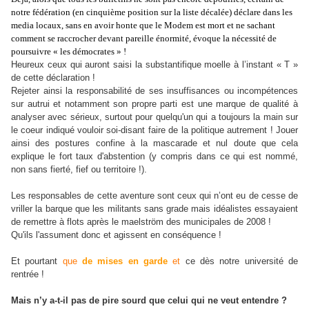
notre fédération (en cinquième position sur la liste décalée) déclare dans les
media locaux, sans en avoir honte que le Modem est mort et ne sachant
comment se raccrocher devant pareille énormité, évoque la nécessité de
poursuivre « les démocrates » !
Heureux ceux qui auront saisi la substantifique moelle à l’instant « T »
de cette déclaration !
Rejeter ainsi la responsabilité de ses insuffisances ou incompétences
sur autrui et notamment son propre parti est une marque de qualité à
analyser avec sérieux, surtout pour quelqu'un qui a toujours la main sur
le coeur indiqué vouloir soi-disant faire de la politique autrement ! Jouer
ainsi des postures confine à la mascarade et nul doute que cela
explique le fort taux d'abstention (y compris dans ce qui est nommé,
non sans fierté, fief ou territoire !).
Les responsables de cette aventure sont ceux qui n’ont eu de cesse de
vriller la barque que les militants sans grade mais idéalistes essayaient
de remettre à flots après le maelström des municipales de 2008 !
Qu'ils l'assument donc et agissent en conséquence !
Et pourtant
que
de mises en garde
et
ce dès notre université de
rentrée !
Mais n’y a-t-il pas de pire sourd que celui qui ne veut entendre ?