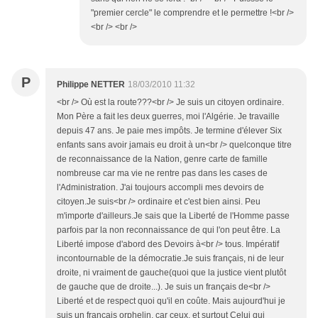
"premier cercle" le comprendre et le permettre !<br />
<br /> <br />
P
Philippe NETTER
18/03/2010 11:32
<br /> Où est la route???<br /> Je suis un citoyen ordinaire.
Mon Père a fait les deux guerres, moi l'Algérie. Je travaille
depuis 47 ans. Je paie mes impôts. Je termine d'élever Six
enfants sans avoir jamais eu droit à un<br /> quelconque titre
de reconnaissance de la Nation, genre carte de famille
nombreuse car ma vie ne rentre pas dans les cases de
l'Administration. J'ai toujours accompli mes devoirs de
citoyen.Je suis<br /> ordinaire et c'est bien ainsi. Peu
m'importe d'ailleurs.Je sais que la Liberté de l'Homme passe
parfois par la non reconnaissance de qui l'on peut être. La
Liberté impose d'abord des Devoirs à<br /> tous. Impératif
incontournable de la démocratie.Je suis français, ni de leur
droite, ni vraiment de gauche(quoi que la justice vient plutôt
de gauche que de droite...). Je suis un français de<br />
Liberté et de respect quoi qu'il en coûte. Mais aujourd'hui je
suis un français orphelin, car ceux, et surtout Celui qui