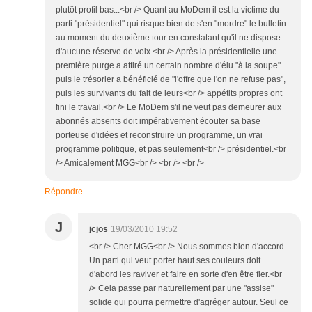
plutôt profil bas...<br /> Quant au MoDem il est la victime du
parti "présidentiel" qui risque bien de s'en "mordre" le bulletin
au moment du deuxième tour en constatant qu'il ne dispose
d'aucune réserve de voix.<br /> Après la présidentielle une
première purge a attiré un certain nombre d'élu "à la soupe"
puis le trésorier a bénéficié de "l'offre que l'on ne refuse pas",
puis les survivants du fait de leurs<br /> appétits propres ont
fini le travail.<br /> Le MoDem s'il ne veut pas demeurer aux
abonnés absents doit impérativement écouter sa base
porteuse d'idées et reconstruire un programme, un vrai
programme politique, et pas seulement<br /> présidentiel.<br
/> Amicalement MGG<br /> <br /> <br />
Répondre
J
jcjos
19/03/2010 19:52
<br /> Cher MGG<br /> Nous sommes bien d'accord..
Un parti qui veut porter haut ses couleurs doit
d'abord les raviver et faire en sorte d'en être fier.<br
/> Cela passe par naturellement par une "assise"
solide qui pourra permettre d'agréger autour. Seul ce