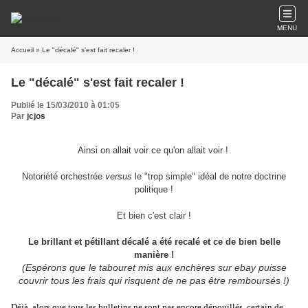
MENU
Accueil
» Le "décalé" s'est fait recaler !
Le "décalé" s'est fait recaler !
Publié le 15/03/2010 à 01:05
Par
jcjos
Ainsi on allait voir ce qu'on allait voir !
Notoriété orchestrée
versus
le "trop simple" idéal de notre doctrine
politique !
Et bien c'est clair !
Le brillant et pétillant décalé a été recalé et ce de bien belle
manière !
(Espérons que le tabouret mis aux enchères sur ebay puisse
couvrir tous les frais qui risquent de ne pas être remboursés !)
Déjà, alors que tous les bulletins ne sont pas encore dépouillés, certain de