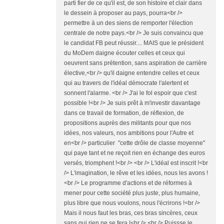
parti fier de ce qu'il est, de son histoire et clair dans
le dessein à proposer au pays, pourra<br />
permettre à un des siens de remporter l'élection
centrale de notre pays.<br /> Je suis convaincu que
le candidat FB peut réussir.... MAIS que le président
du MoDem daigne écouter celles et ceux qui
oeuvrent sans prétention, sans aspiration de carrière
élective,<br /> qu'il daigne entendre celles et ceux
qui au travers de l'idéal démocrate l'alertent et
sonnent l'alarme. <br /> J'ai le fol espoir que c'est
possible !<br /> Je suis prêt à m'investir davantage
dans ce travail de formation, de réflexion, de
propositions auprès des militants pour que nos
idées, nos valeurs, nos ambitions pour l'Autre et
en<br /> particulier "cette drôle de classe moyenne"
qui paye tant et ne reçoit rien en échange des euros
versés, triomphent !<br /> <br /> L'idéal est inscrit !<br
/> L'imagination, le rêve et les idées, nous les avons !
<br /> Le programme d'actions et de réformes à
mener pour cette société plus juste, plus humaine,
plus libre que nous voulons, nous l'écrirons !<br />
Mais il nous faut les bras, ces bras sincères, ceux
sans qui rien ne se fera !<br /> <br /> Puissse le