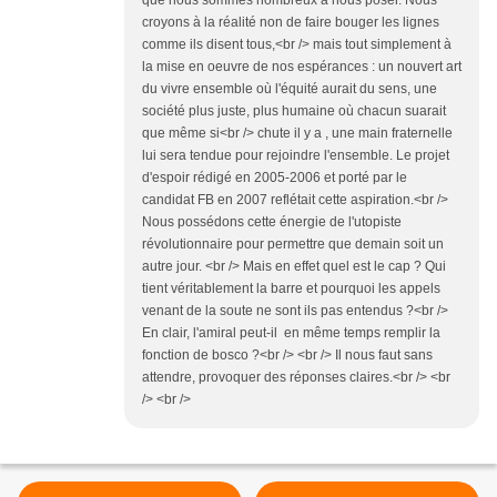
que nous sommes nombreux à nous poser. Nous
croyons à la réalité non de faire bouger les lignes
comme ils disent tous,<br /> mais tout simplement à
la mise en oeuvre de nos espérances : un nouvert art
du vivre ensemble où l'équité aurait du sens, une
société plus juste, plus humaine où chacun suarait
que même si<br /> chute il y a , une main fraternelle
lui sera tendue pour rejoindre l'ensemble. Le projet
d'espoir rédigé en 2005-2006 et porté par le
candidat FB en 2007 reflétait cette aspiration.<br />
Nous possédons cette énergie de l'utopiste
révolutionnaire pour permettre que demain soit un
autre jour. <br /> Mais en effet quel est le cap ? Qui
tient véritablement la barre et pourquoi les appels
venant de la soute ne sont ils pas entendus ?<br />
En clair, l'amiral peut-il en même temps remplir la
fonction de bosco ?<br /> <br /> Il nous faut sans
attendre, provoquer des réponses claires.<br /> <br
/> <br />