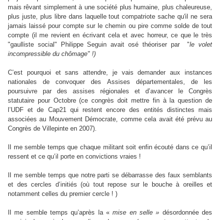
mais rêvant simplement à une société plus humaine, plus chaleureuse,
plus juste, plus libre dans laquelle tout compatriote sache qu'il ne sera
jamais laissé pour compte sur le chemin ou pire comme solde de tout
compte (il me revient en écrivant cela et avec horreur, ce que le très
"gaulliste social" Philippe Seguin avait osé théoriser par "
le volet
incompressible du chômage" !)
C’est pourquoi et sans attendre, je vais demander aux instances
nationales de convoquer des Assises départementales, de les
poursuivre par des assises régionales et d’avancer le Congrès
statutaire pour Octobre (ce congrès doit mettre fin à la question de
l’UDF et de Cap21 qui restent encore des entités distinctes mais
associées au Mouvement Démocrate, comme cela avait été prévu au
Congrès de Villepinte en 2007).
Il me semble temps que chaque militant soit enfin écouté dans ce qu’il
ressent et ce qu’il porte en convictions vraies !
Il me semble temps que notre parti se débarrasse des faux semblants
et des cercles d’initiés (où tout repose sur le bouche à oreilles et
notamment celles du premier cercle ! )
Il me semble temps qu’après la «
mise en selle »
désordonnée des