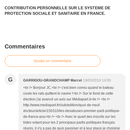
CONTRIBUTION PERSONNELLE SUR LE SYSTEME DE
PROTECTION SOCIALE ET SANITAIRE EN FRANCE.
Commentaires
Ajouter un commentaire
G
GARRIGOU-GRANDCHAMP Marcel
19/03/2010 14:00
<br /> Bonjour JC,<br /> c'est bien connu quand le bateau
coule les rats quittent le navire !<br /> Sur le fond de cette
élection j'ai avancé un avis sur Médiapart à<br /> <br />
http://www.mediapart.fr/club/edition/quoi-de-neuf-
docteur/article/150310/les-desabuses-premier-parti-politique-
de-france-pou<br /> <br /> Avec le quart des inscrits sur les
listes votant pour les 2 principaux partis politiques français
réunis, il n'y a pas de quoi pavoiser et à leur place je choisirai