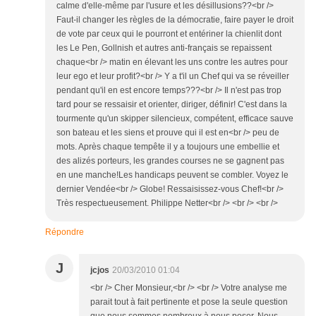
calme d'elle-même par l'usure et les désillusions??<br />
Faut-il changer les règles de la démocratie, faire payer le droit
de vote par ceux qui le pourront et entériner la chienlit dont
les Le Pen, Gollnish et autres anti-français se repaissent
chaque<br /> matin en élevant les uns contre les autres pour
leur ego et leur profit?<br /> Y a t'il un Chef qui va se réveiller
pendant qu'il en est encore temps???<br /> Il n'est pas trop
tard pour se ressaisir et orienter, diriger, définir! C'est dans la
tourmente qu'un skipper silencieux, compétent, efficace sauve
son bateau et les siens et prouve qui il est en<br /> peu de
mots. Après chaque tempête il y a toujours une embellie et
des alizés porteurs, les grandes courses ne se gagnent pas
en une manche!Les handicaps peuvent se combler. Voyez le
dernier Vendée<br /> Globe! Ressaisissez-vous Chef!<br />
Très respectueusement. Philippe Netter<br /> <br /> <br />
Répondre
J
jcjos
20/03/2010 01:04
<br /> Cher Monsieur,<br /> <br /> Votre analyse me
parait tout à fait pertinente et pose la seule question