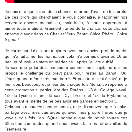
Je dois dire que j'ai eu de la chance énorme d'avoir de tels profs.
De ces profs qui cherchaient à vous connaitre, à façonner nos
cerveaux encore malhabiles, maladroits, à nous apprendre à
aimer toute matière. Vraiment j'ai eu de la chance, cette chance
énorme d'avoir dans ce Cher et Vieux Bahut. Chica Rhéto ! Chica
Sigma !
Je correspond d'ailleurs toujours avec mon ancien prof de maths
qui m'a fait aimer les maths, bon cela m'a permis d'avoir eu 16 au
bac, et réussir les stats en médecine.. après j'ai vite oublié..
Je sais que je lui dois baucpoup comme mon capitaine qui me
propos le challenge du brevt para pour rester au Bahut.. Oui
j'étais quand même très mal barré. Et puis tout s'est éclairé et je
leur dois beaucoup et je leur dis chaque fois Merci. Je repense à
cette promotion si particuiière des Rhtéos : 1/3 du Collège Naval,
1/3 du Lycée militaire de saint Cyr l'Ecole, et 1/3 du Prytanéee,
tous ayant le mérite de ne pas avoir été gardés en section C.
Cela nous a soudés comme jamais, et je dis souvent que j'ai plus
partagé avec mes camardes qu'avec mes propre frères que je
voyais trois fois l'an. SQuel bonheur que de revoir toutes ces
têtes des camarades quand nous avions fait nos retrouvailles du
Trentenaire !