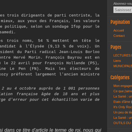
Abonnez-vous
es trois dirigeants de parti centriste, la
 mieux, aux yeux des Français, les valeurs
Pagination
e politique, selon un sondage Ifop pour le
Accueil
samedi.
Contact
es trois noms, 54 % mettent en tête le
andidat à l'Élysée (9,13 % de voix). Un
Pages
sident du Parti radical Jean-Louis Borloo
LECTURES 
entre Hervé Morin. François Bayrou est en
Liens
é le 22 avril pour François Hollande (PS),
MUNICIPALE
ine Le Pen (FN). Mais les électeurs de
kozy préfèrent largement l'ancien ministre
Catégories
Mon engagem
 2 au 4 octobre auprès de 1 001 personnes
Ce que j'aim
lation française âgée de 18 ans et plus
La Santé : un
rge d'erreur pour cet échantillon varie de
Etats d'âme
It's Only Roc
Un peu de lé
La Santé : un
OUTILS DU
dans ce titre d'article le terme de roi, nous qui