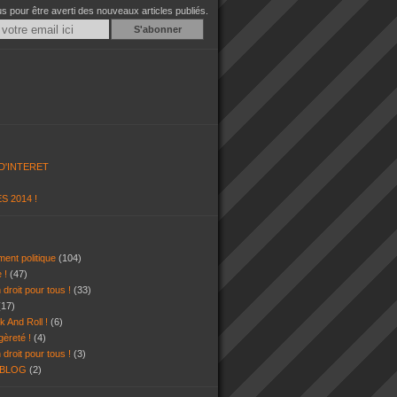
 pour être averti des nouveaux articles publiés.
Email
D'INTERET
S 2014 !
ent politique
(104)
e !
(47)
 droit pour tous !
(33)
(17)
k And Roll !
(6)
gèreté !
(4)
 droit pour tous !
(3)
 BLOG
(2)