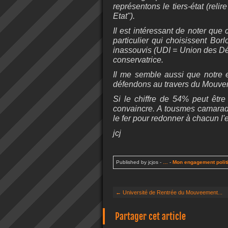
représentons le tiers-état (reli
Etat").
Il est intéressant de noter qu
particulier qui choisissent Bor
inassouvis (UDI = Union des Dés
conservatrice.
Il me semble aussi que notre 
défendons au travers du Mouvem
Si le chiffre de 54% peut être 
convaincre. A tousmes camarades
le fer pour redonner à chacun l
j
cj
Published by jcjos
-
…
-
Mon engagement polit
← Université de Rentrée du Mouveement...
Partager cet article