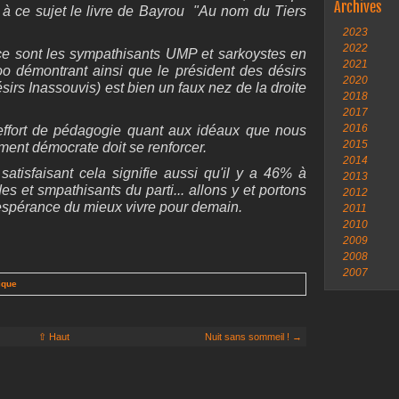
Archives
re à ce sujet le livre de Bayrou "Au nom du Tiers
2023
2022
e ce sont les sympathisants UMP et sarkoystes en
2021
loo démontrant ainsi que le président des désirs
2020
irs Inassouvis) est bien un faux nez de la droite
2018
2017
2016
effort de pédagogie quant aux idéaux que nous
2015
ent démocrate doit se renforcer.
2014
satisfaisant cela signifie aussi qu'il y a 46% à
2013
 et smpathisants du parti... allons y et portons
2012
'espérance du mieux vivre pour demain.
2011
2010
2009
2008
2007
ique
⇧ Haut
Nuit sans sommeil ! →