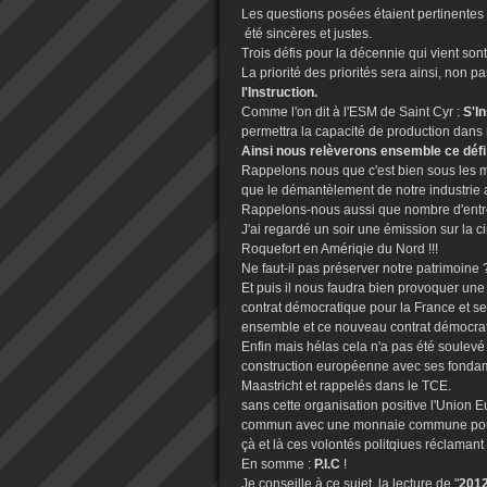
Les questions posées étaient pertinentes 
été sincères et justes.
Trois défis pour la décennie qui vient sont 
La priorité des priorités sera ainsi, non
l'Instruction.
Comme l'on dit à l'ESM de Saint Cyr :
S'In
permettra la capacité de production dans 
Ainsi nous relèverons ensemble ce défi 
Rappelons nous que c'est bien sous les 
que le démantèlement de notre industrie a 
Rappelons-nous aussi que nombre d'entrep
J'ai regardé un soir une émission sur la ci
Roquefort en Amériqie du Nord !!!
Ne faut-il pas préserver notre patrimoine 
Et puis il nous faudra bien provoquer une
contrat démocratique pour la France et ses
ensemble et ce nouveau contrat démocrat
Enfin mais hélas cela n'a pas été soulevé 
construction européenne avec ses fondamen
Maastricht et rappelés dans le TCE.
sans cette organisation positive l'Union
commun avec une monnaie commune pour peu
çà et là ces volontés politqiues réclamant
En somme :
P.I.C
!
Je conseille à ce sujet la lecture de "
2012