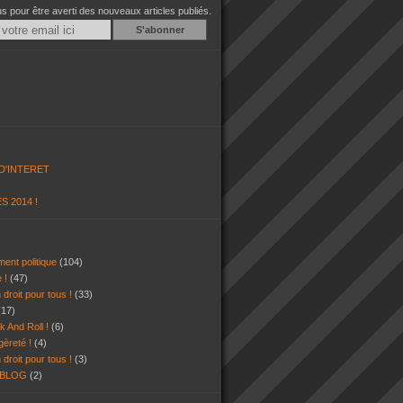
 pour être averti des nouveaux articles publiés.
Email
D'INTERET
S 2014 !
ent politique
(104)
e !
(47)
 droit pour tous !
(33)
(17)
k And Roll !
(6)
gèreté !
(4)
 droit pour tous !
(3)
 BLOG
(2)