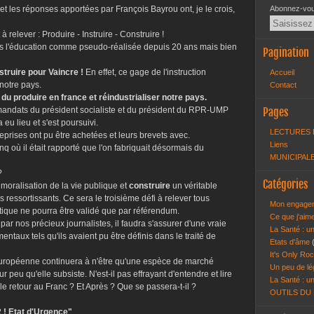
et les réponses apportées par François Bayrou ont, je le crois,
Abonnez-vous
à relever : Produire - Instruire - Construire !
 pas l'éducation comme pseudo-réalisée depuis 20 ans mais bien
Pagination
struire pour Vaincre !
En effet, ce gage de l'instruction
Accueil
notre pays.
Contact
du produire en france et réindustrialiser notre pays.
mandats du président socialiste et du président du RPR-UMP
Pages
eu lieu et s'est poursuivi.
LECTURES 
rises ont pu être achetées et leurs brevets avec.
Liens
nq où il était rapporté que l'on fabriquait désormais du
MUNICIPALE
?
Catégories
 moralisation de la vie publique et
construire
un véritable
 ressortissants. Ce sera le troisième défi à relever tous
Mon engagem
ique ne pourra être validé que par référendum.
Ce que j'aim
par nos précieux journalistes, il faudra s'assurer d'une vraie
La Santé : un
taux tels qu'ils avaient pu être définis dans le traité de
Etats d'âme
It's Only Roc
 Européenne continuera à n'être qu'une espèce de marché
Un peu de lé
 qu'elle subsiste. N'est-il pas effrayant d'entendre et lire
La Santé : un
 le retour au Franc ? Et Après ? Que se passera-t-il ?
OUTILS DU
 ! Etat d'Urgence"