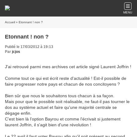
MENU
Accueil
» Etonnant ! non ?
Etonnant ! non ?
Publié le 17/03/2012 à 19:13
Par
jcjos
J'ai retrouvé parmi mes archives cet article signé Laurent Joffrin !
Comme tout ce qui est écrit reste d'actualité ! Est-il possible de
faire progresser notre pays et chacun de nos concitoyens ?
Bien sûr que nous le souhaitons tous chacun à sa façon.
Mais pour que le possible soit réalisable, ne faut-il pas tourner le
dos au système actuel et faire qu'une majorité centrale se
dégage enfin.
C'est bien là l'option Bayrou et comme l'écrivait si justement
laurent Joffrin, il s'agit bien d'une révolution !
Le 22 avril il faut voter Bayrou afin qu'il soit présent au second