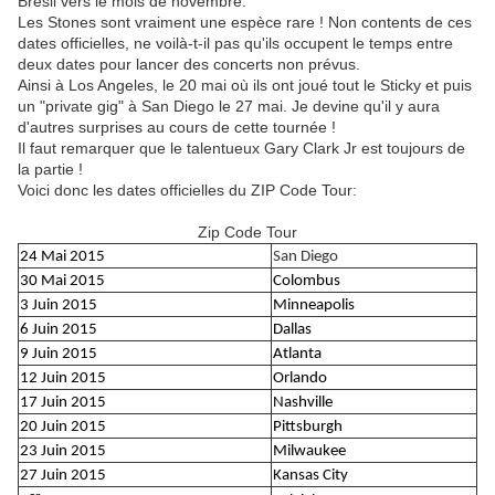
Brésil vers le mois de novembre.
Les Stones sont vraiment une espèce rare ! Non contents de ces
dates officielles, ne voilà-t-il pas qu'ils occupent le temps entre
deux dates pour lancer des concerts non prévus.
Ainsi à Los Angeles, le 20 mai où ils ont joué tout le Sticky et puis
un "private gig" à San Diego le 27 mai. Je devine qu'il y aura
d'autres surprises au cours de cette tournée !
Il faut remarquer que le talentueux Gary Clark Jr est toujours de
la partie !
Voici donc les dates officielles du ZIP Code Tour:
Zip Code Tour
24 Mai 2015
San Diego
30 Mai 2015
Colombus
3 Juin 2015
Minneapolis
6 Juin 2015
Dallas
9 Juin 2015
Atlanta
12 Juin 2015
Orlando
17 Juin 2015
Nashville
20 Juin 2015
Pittsburgh
23 Juin 2015
Milwaukee
27 Juin 2015
Kansas City