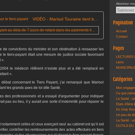
Abonnez-vous
VIDÉO - Marisol Touraine tient bon sur le tiers payant
Pagination
http://www.rtl.fr/actu/politique/tiers-payant-au-dela-de-7-jours-de-retard-dans-les-paiements-il-y-aura-des-sanctions-dit-marisol-touraine-7776951149
Accueil
Contact
Pages
e de convictions du ministre et son obstination à ressasser les
le tiers-payant était une mesure de justice sociale favorisant
LECTURES 
 ».
Liens
MUNICIPALE
004 le médecin référent n’existe plus et a été remplacé en
itant ».
Catégories
 débat concernant le Tiers Payant, j’ai remarqué que Marisol
lant les grands axes de loi dite Santé.
Mon engagem
Ce que j'aim
intes des professionnels et a essayé d'argumenter pour indiquer
La Santé : un
ait pas eu lieu, il y aurait une sorte d’indemnité pour réparer le
Etats d'âme
It's Only Roc
Un peu de lé
La Santé : un
 notamment celles et ceux exerçant seul au cabinet est qu’il est
OUTILS DU
érifier, contrôler les remboursements des actes effectués en tiers