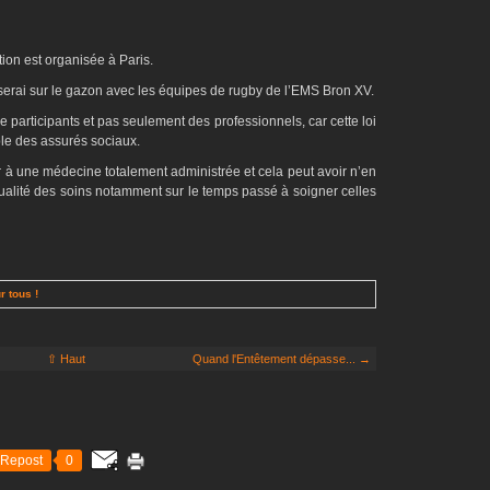
on est organisée à Paris.
e serai sur le gazon avec les équipes de rugby de l’EMS Bron XV.
 participants et pas seulement des professionnels, car cette loi
le des assurés sociaux.
sser à une médecine totalement administrée et cela peut avoir n’en
qualité des soins notamment sur le temps passé à soigner celles
r tous !
⇧ Haut
Quand l'Entêtement dépasse... →
Repost
0