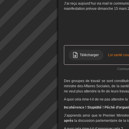
J’ai reçu aujourd’hui via mail le communi
manifestation prévue dimanche 15 mars 2
Télécharger
Loi santé co
Communi
Des groupes de travail se sont constitu
ministre des Affaires Sociales, de la san
ne veut plus attendre la fin de leurs trava
A quoi cela rime-t-il de ne pas attendre la
Incohérence ! Stupidité ! Péché d’orgueil
J’apprends ainsi que le Premier Ministre
après
la discussion parlementaire de la l
A quoi cela rime-t-il d’annoncer cela ?