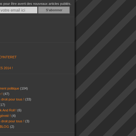
 pour être averti des nouveaux articles publiés.
Email
D'INTERET
S 2014 !
ent politique
(104)
e !
(47)
 droit pour tous !
(33)
(17)
k And Roll !
(6)
gèreté !
(4)
 droit pour tous !
(3)
 BLOG
(2)