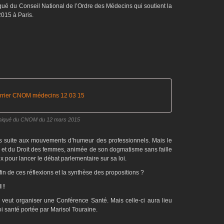
qué du Conseil National de l’Ordre des Médecins qui soutient la
015 à Paris.
urrier CNOM médecins 12 03 15
qué du CNOM du 12 mars 2015
és suite aux mouvements d’humeur des professionnels. Mais le
té et du Droit des femmes, animée de son dogmatisme sans faille
ux pour lancer le débat parlementaire sur sa loi.
 fin de ces réflexions et la synthèse des propositions ?
 !
 veut organiser une Conférence Santé. Mais celle-ci aura lieu
oi santé portée par Marisol Touraine.