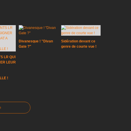
Divanesque ! "Divan
Sidération devant ce
Gate ?"
genre de courte vue !
S LR QUI
NER LEUR
LLE !
e