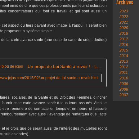
logistes et des pharmaciens qui réalisent le tiers payant depuis
Archives
ment omis de dire que ces professionnels par leur structuration
ites concentrateurs qui font ce travail et qui sont aussi un
2023
2022
2021
cet aspect du tiers payant avec image à l’appui. Il serait bien
2020
 de proposer un système simple.
2018
2017
 de la carte avance santé (une sorte de carte de crédit dédiée)
2016
2015
2014
2013
Un projet de Loi Santé à revoir ! - Le blog de jcjos
2012
2011
//www.jcjos.com/2015/02/un-projet-de-loi-sante-a-revoir.html
2010
2009
2008
2007
ires, sociales, de la Santé et du Droit des Femmes, d’inciter
fournir cette carte avance santé à tous leurs assurés. Ainsi le
 d’être rémunéré de son acte en temps et en heure et l’assuré
 du remboursement avec aussi l’avantage de remarquer que l’acte
t je crois que ce serait aussi de l’intérêt des mutuelles (dont
 ou sur les ondes).