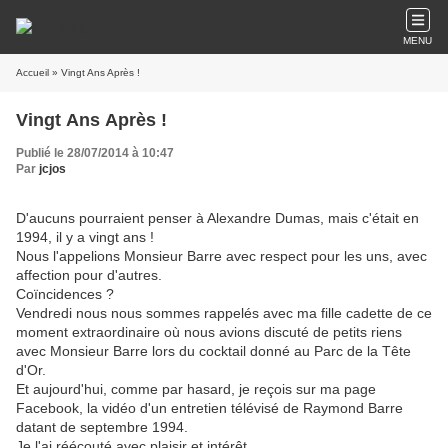
MENU
Accueil
» Vingt Ans Après !
Vingt Ans Après !
Publié le 28/07/2014 à 10:47
Par
jcjos
D'aucuns pourraient penser à Alexandre Dumas, mais c'était en
1994, il y a vingt ans !
Nous l'appelions Monsieur Barre avec respect pour les uns, avec
affection pour d'autres.
Coïncidences ?
Vendredi nous nous sommes rappelés avec ma fille cadette de ce
moment extraordinaire où nous avions discuté de petits riens
avec Monsieur Barre lors du cocktail donné au Parc de la Tête
d'Or.
Et aujourd'hui, comme par hasard, je reçois sur ma page
Facebook, la vidéo d'un entretien télévisé de Raymond Barre
datant de septembre 1994.
Je l'ai réécouté avec plaisir et intérêt.