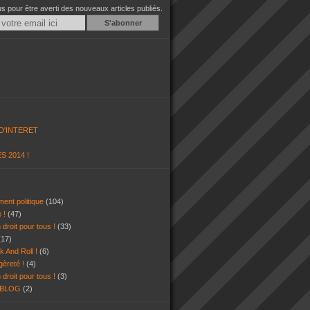
 pour être averti des nouveaux articles publiés.
Email
D'INTERET
S 2014 !
ent politique
(104)
e !
(47)
 droit pour tous !
(33)
(17)
k And Roll !
(6)
gèreté !
(4)
 droit pour tous !
(3)
 BLOG
(2)