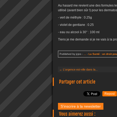
Au hasard me revient une des formules les 
utilisé (avant bien sûr !) pour les dermatos
- vert de méthyle : 0.25g
- violet de gentiane : 0.25
- eau ou alcool à 30° : 100 ml
Tiens je me demande si je ne vais à la pr
Published by jcjos
-
…
-
La Santé : un droit pou
← L'urgence est-elle dans la...
Partager cet article
Repost
S'inscrire à la newsletter
Vous aimerez aussi :