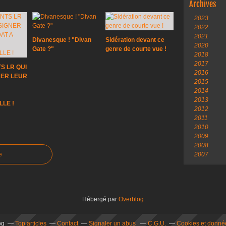
Archives
2023
2022
2021
Divanesque ! "Divan
Sidération devant ce
2020
Gate ?"
genre de courte vue !
2018
2017
S LR QUI
2016
NER LEUR
2015
2014
2013
LLE !
2012
2011
2010
2009
2008
e
2007
Hébergé par
Overblog
og
Top articles
Contact
Signaler un abus
C.G.U.
Cookies et donné