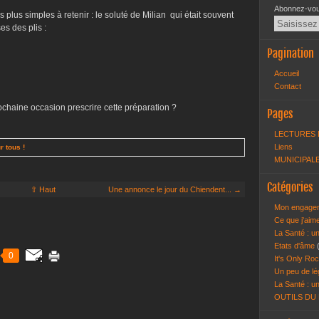
Abonnez-vous
plus simples à retenir : le soluté de Milian qui était souvent
es des plis :
Pagination
Accueil
Contact
ochaine occasion prescrire cette préparation ?
Pages
LECTURES 
Liens
r tous !
MUNICIPALE
Catégories
⇧ Haut
Une annonce le jour du Chiendent... →
Mon engagem
Ce que j'aim
La Santé : un
Etats d'âme
0
It's Only Roc
Un peu de lé
La Santé : un
OUTILS DU