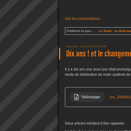
Voir les commentaires
Published by jcjos
-
…
-
La Santé : un droit pou
Mercredi, 13 Août 2014 04:08
Dix ans ! et le changem
Il y a dix ans jour pour jour était promul
mode de distribution de notre système de 
Télécharger
joe_200408
Deux articles méritent d’être rappelés.