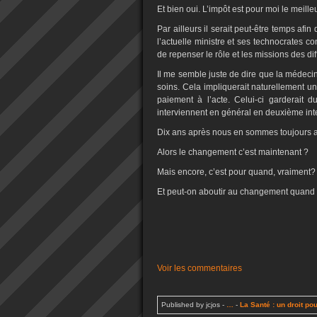
Et bien oui. L’impôt est pour moi le meilleu
Par ailleurs il serait peut-être temps afi
l’actuelle ministre et ses technocrates co
de repenser le rôle et les missions des d
Il me semble juste de dire que la médecin
soins. Cela impliquerait naturellement un
paiement à l’acte. Celui-ci garderait 
interviennent en général en deuxième int
Dix ans après nous en sommes toujours 
Alors le changement c’est maintenant ?
Mais encore, c’est pour quand, vraiment?
Et peut-on aboutir au changement quand 
Voir les commentaires
Published by jcjos
-
…
-
La Santé : un droit pou