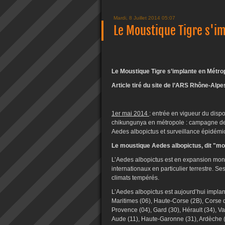
Mardi, 8 Juillet 2014 05:07
Le Moustique Tigre s'im
Le Moustique Tigre s’implante en Métrop
Article tiré du site de l’ARS Rhône-Alpes
1er mai 2014
: entrée en vigueur du dispo
chikungunya en métropole : campagne de 
Aedes albopictus et surveillance épidém
Le moustique Aedes albopictus, dit "mo
L’Aedes albopictus est en expansion mond
internationaux en particulier terrestre. S
climats tempérés.
L’Aedes albopictus est aujourd’hui implan
Maritimes (06), Haute-Corse (2B), Corse 
Provence (04), Gard (30), Hérault (34), V
Aude (11), Haute-Garonne (31), Ardèche (0