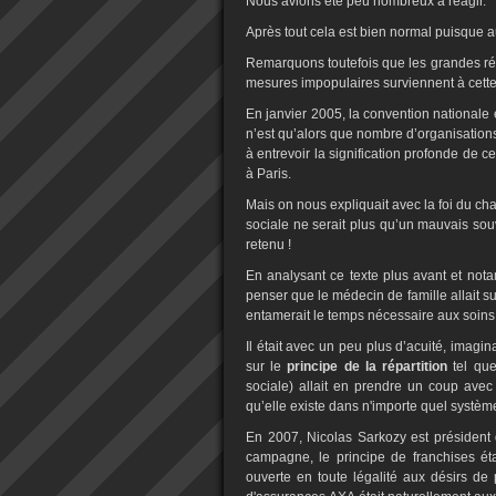
Nous avions été peu nombreux à réagir.
Après tout cela est bien normal puisque a
Remarquons toutefois que les grandes ré
mesures impopulaires surviennent à cette
En janvier 2005, la convention nationale 
n’est qu’alors que nombre d’organisation
à entrevoir la signification profonde de c
à Paris.
Mais on nous expliquait avec la foi du char
sociale ne serait plus qu’un mauvais sou
retenu !
En analysant ce texte plus avant et notam
penser que le médecin de famille allait su
entamerait le temps nécessaire aux soins 
Il était avec un peu plus d’acuité, imag
sur le
principe de la répartition
tel qu
sociale) allait en prendre un coup avec l
qu’elle existe dans n'importe quel systèm
En 2007, Nicolas Sarkozy est président
campagne, le principe de franchises éta
ouverte en toute légalité aux désirs de