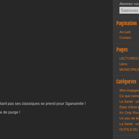
Abonnez-vous
Pagination
Accueil
Contact
Pages
LECTURES 
Liens
MUNICIPALE
Catégories
Mon engagem
Ce que j'aim
La Santé : un
liant pas ses classiques se prend pour Sganarelle !
Etats d'âme
e de purge !
It's Only Roc
Un peu de lé
La Santé : un
OUTILS DU