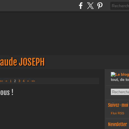
laude JOSEPH
tout, de t
<<
<
1
2
3
4
>
>>
tous !
Suivez-moi
Flux RSS
Newsletter