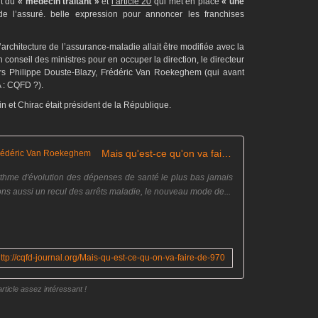
it du
« médecin traitant »
et
l’article 20
qui met en place
« une
e l’assuré. belle expression pour annoncer les franchises
’architecture de l’assurance-maladie allait être modifiée avec la
onseil des ministres pour en occuper la direction, le directeur
ors Philippe Douste-Blazy, Frédéric Van Roekeghem (qui avant
A : CQFD ?).
 et Chirac était président de la République.
Mais qu'est-ce qu'on va faire de... Frédéric Van Roekeghem
ythme d'évolution des dépenses de santé le plus bas jamais
rons aussi un recul des arrêts maladie, le nouveau mode de...
ttp://cqfd-journal.org/Mais-qu-est-ce-qu-on-va-faire-de-970
article assez intéressant !