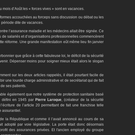
u mois d’Août les « forces vives » sont en vacances.
formes accouchées au forceps sans discussion ou débat ou les
 période dite de vacances.
entre l’assurance maladie et les médecins allait être signée. Ce
s de salariés et d’organisations professionnelles commencèrent
ette réforme. Une grande manifestation eût même lieu fin janvier
bonnier que grâce à cette fabuleuse loi, le déficit de la sécurité
venir. Dépenser moins pour soigner mieux était alors le slogan
ment sur les deux articles rappelés, il était pourtant facile de
bir une lourde charge administrative et de secrétariat qui de fait
de ses patients.
inable également que notre système de protection sanitaire basé
e défini en 1945 par
Pierre Laroque
, (créateur de la sécurité
’écriture de l’article 20 permettant de fait une franchise telle
e assurantiel.
 de la République et comme il l’avait annoncé au cours de sa
it adopté par voie législative. La porte était donc désormais
 profit des assurances privées. Et l'ancien employé du groupe