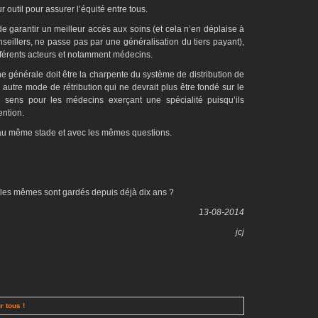
r outil pour assurer l’équité entre tous.
n de garantir un meilleur accès aux soins (et cela n’en déplaise à
nseillers, ne passe pas par une généralisation du tiers payant),
ifférents acteurs et notamment médecins.
e générale doit être la charpente du système de distribution de
 autre mode de rétribution qui ne devrait plus être fondé sur le
du sens pour les médecins exerçant une spécialité puisqu’ils
ention.
au même stade et avec les mêmes questions.
les mêmes sont gardés depuis déjà dix ans ?
13-08-2014
jcj
r tous !