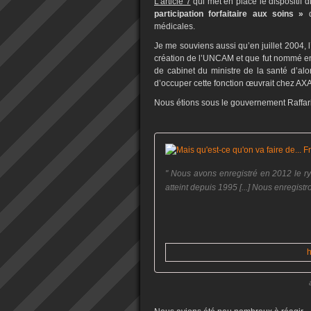
L’article 7
qui met en place le dispositif d
participation forfaitaire aux soins »
d
médicales.
Je me souviens aussi qu’en juillet 2004, l
création de l’UNCAM et que fut nommé en c
de cabinet du ministre de la santé d’al
d’occuper cette fonction œuvrait chez AX
Nous étions sous le gouvernement Raffarin
" Nous avons enregistré en 2012 le r
atteint depuis 1995 [...] Nous enregist
h