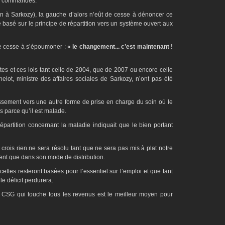
ux commandes.
in à Sarkozy), la gauche d’alors n’eût de cesse à dénoncer ce
 basé sur le principe de répartition vers un système ouvert aux
de cesse à s’époumoner :
« le changement... c’est maintenant !
tes et ces lois tant celle de 2004, que de 2007 ou encore celle
ot, ministre des affaires sociales de Sarkozy, n’ont pas été
lissement vers une autre forme de prise en charge du soin où le
 parce qu’il est malade.
épartition concernant la maladie indiquait que le bien portant
e crois rien ne sera résolu tant que ne sera pas mis à plat notre
nt que dans son mode de distribution.
cettes resteront basées pour l’essentiel sur l’emploi et que tant
e déficit perdurera.
la CSG qui touche tous les revenus est le meilleur moyen pour