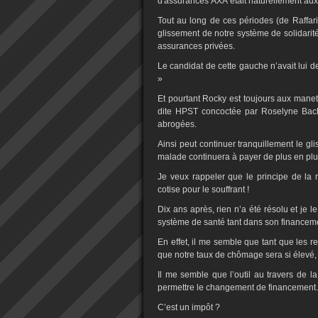
d'assurances AXA était naturellement a
Tout au long de ces périodes (de Raffar
glissement de notre système de solidarité
assurances privées.
Le candidat de cette gauche n’avait lui 
»
Et pourtant Rocky est toujours aux manet
dite HPST concoctée par Roselyne Bachel
abrogées.
Ainsi peut continuer tranquillement le g
malade continuera à payer de plus en plus
Je veux rappeler que le principe de la r
cotise pour le souffrant !
Dix ans après, rien n’a été résolu et je l
système de santé tant dans son financeme
En effet, il me semble que tant que les re
que notre taux de chômage sera si élevé, l
Il me semble que l’outil au travers de 
permettre le changement de financement.
C’est un impôt ?