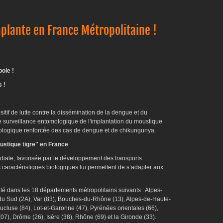
plante en France Métropolitaine !
ole !
 !
sitif de lutte contre la dissémination de la dengue et du
surveillance entomologique de l'implantation du moustique
iologique renforcée des cas de dengue et de chikungunya.
ustique tigre" en France
iale, favorisée par le développement des transports
es caractéristiques biologiques lui permettent de s’adapter aux
té dans les 18 départements métropolitains suivants : Alpes-
du Sud (2A), Var (83), Bouches-du-Rhône (13), Alpes-de-Haute-
aucluse (84), Lot-et-Garonne (47), Pyrénées orientales (66),
7), Drôme (26), Isère (38), Rhône (69) et la Gironde (33).