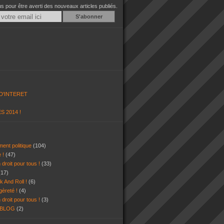
 pour être averti des nouveaux articles publiés.
Email
D'INTERET
S 2014 !
ent politique
(104)
e !
(47)
 droit pour tous !
(33)
(17)
k And Roll !
(6)
gèreté !
(4)
 droit pour tous !
(3)
 BLOG
(2)