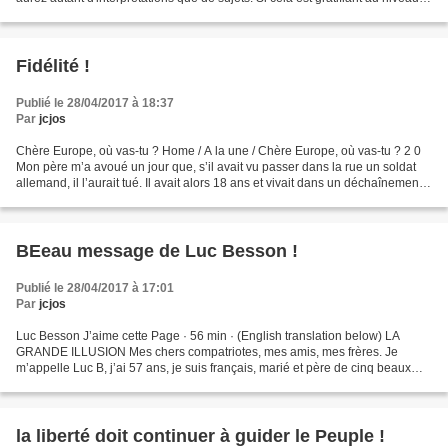
de la capac...
Fidélité !
Publié le 28/04/2017 à 18:37
Par
jcjos
Chère Europe, où vas-tu ? Home / A la une / Chère Europe, où vas-tu ? 2 0
Mon père m’a avoué un jour que, s’il avait vu passer dans la rue un soldat
allemand, il l’aurait tué. Il avait alors 18 ans et vivait dans un déchaînement
de violence qui a fait...
BEeau message de Luc Besson !
Publié le 28/04/2017 à 17:01
Par
jcjos
Luc Besson J’aime cette Page · 56 min · (English translation below) LA
GRANDE ILLUSION Mes chers compatriotes, mes amis, mes frères. Je
m’appelle Luc B, j’ai 57 ans, je suis français, marié et père de cinq beaux
enfants.Je n’appartiens à aucune communauté,...
la liberté doit continuer à guider le Peuple !