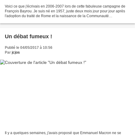
Voici ce que j'écrivais en 2006-2007 lors de cette fabuleuse campagne de
François Bayrou. Je suis né en 1957, juste deux mois jour pour jour après
l'adoption du traité de Rome et la naissance de la Communauté
européenne. Mes premiers souvenirs de la chose...
Un débat fumeux !
Publié le 04/05/2017 à 10:56
Par
jcjos
Il y a quelques semaines, j'avais proposé que Emmanuel Macron ne se