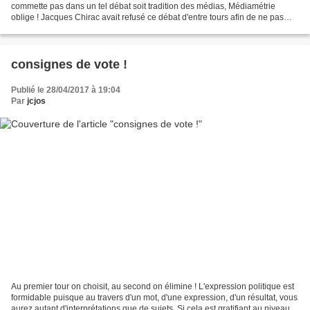
commette pas dans un tel débat soit tradition des médias, Médiamétrie
oblige ! Jacques Chirac avait refusé ce débat d'entre tours afin de ne pas
donner d'importance à ce qui représente...
consignes de vote !
Publié le 28/04/2017 à 19:04
Par
jcjos
Au premier tour on choisit, au second on élimine ! L'expression politique est
formidable puisque au travers d'un mot, d'une expression, d'un résultat, vous
aurez autant d'interprétations que de sujets. Si cela est gratifiant au niveau