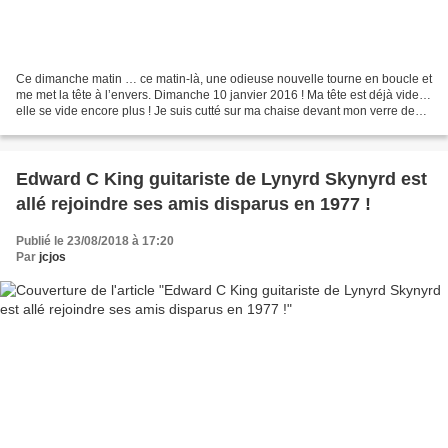
Ce dimanche matin … ce matin-là, une odieuse nouvelle tourne en boucle et
me met la tête à l’envers. Dimanche 10 janvier 2016 ! Ma tête est déjà vide…
elle se vide encore plus ! Je suis cutté sur ma chaise devant mon verre de
café qui est déjà froid....
Edward C King guitariste de Lynyrd Skynyrd est
allé rejoindre ses amis disparus en 1977 !
Publié le 23/08/2018 à 17:20
Par
jcjos